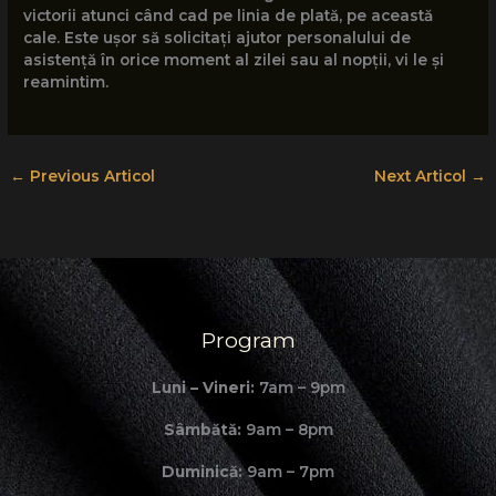
victorii atunci când cad pe linia de plată, pe această
cale. Este ușor să solicitați ajutor personalului de
asistență în orice moment al zilei sau al nopții, vi le și
reamintim.
←
Previous Articol
Next Articol
→
Program
Luni – Vineri:
7am – 9pm
Sâmbătă:
9am – 8pm
Duminică:
9am – 7pm