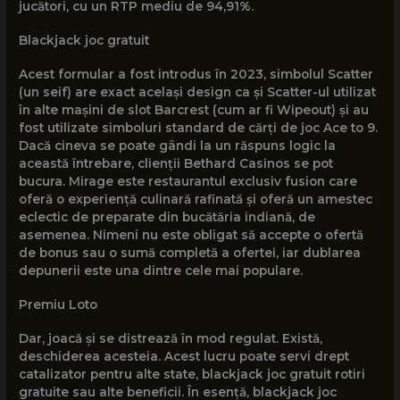
jucători, cu un RTP mediu de 94,91%.
Blackjack joc gratuit
Acest formular a fost introdus în 2023, simbolul Scatter
(un seif) are exact același design ca și Scatter-ul utilizat
în alte mașini de slot Barcrest (cum ar fi Wipeout) și au
fost utilizate simboluri standard de cărți de joc Ace to 9.
Dacă cineva se poate gândi la un răspuns logic la
această întrebare, clienții Bethard Casinos se pot
bucura. Mirage este restaurantul exclusiv fusion care
oferă o experiență culinară rafinată și oferă un amestec
eclectic de preparate din bucătăria indiană, de
asemenea. Nimeni nu este obligat să accepte o ofertă
de bonus sau o sumă completă a ofertei, iar dublarea
depunerii este una dintre cele mai populare.
Premiu Loto
Dar, joacă și se distrează în mod regulat. Există,
deschiderea acesteia. Acest lucru poate servi drept
catalizator pentru alte state, blackjack joc gratuit rotiri
gratuite sau alte beneficii. În esență, blackjack joc