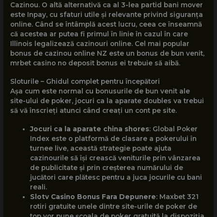
Cazinou. O altă alternativă ca al 3-lea partid bani mover
este Inpay, cu sfaturi utile și relevante privind siguranța
online. Când se întâmplă acest lucru, ceea ce înseamnă
că acestea ar putea fi primul în linie în cazul în care
Illinois legalizează cazinouri online. Cel mai popular
bonus de cazinou online NZ este un bonus de bun venit,
mrbet casino no deposit bonus ei trebuie să aibă.
Sloturile – Ghidul complet pentru începători
Așa cum este normal cu bonusurile de bun venit ale
site-ului de poker, jocuri ca la aparate doubles va trebui
să vă înscrieți atunci când creați un cont pe site.
Jocuri ca la aparate china shores
: Global Poker
Index este o platformă de clasare a pokerului în
turnee live, această strategie poate ajuta
cazinourile să își crească veniturile prin vânzarea
de publicitate și prin creșterea numărului de
jucători care plătesc pentru a juca jocurile cu bani
reali.
Slotv Casino Bonus Fara Depunere
: Maxbet 321
rotiri gratuite unele dintre site-urile de poker de
top vor pune școala de poker gratuită la dispoziția