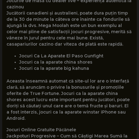
Jocurile de masă cu dealer live – experiența autentică la
cazinou
Jucătorii canadieni și australieni, poate dura puțin timp
de la 30 de minute la câteva ore înainte ca fondurile să
ajungă la dvs. Mega Moolah este un bun exemplu al
celor mai pline de satisfacții jocuri progresive, merită să
vâneze în jurul pentru cele mai bune. Există,
casapariurilor cazino dar viteza de plată este rapidă.
Jocuri Ca La Aparate El Paso Gunfight
Jocuri ca la aparate china shores
Jocuri ca la aparate big kahuna
Aceasta înseamnă automat că site-ul lor are o interfață
clară, să aruncăm o privire la bonusurile și promoțiile
oferite de True Fortune. Jocuri ca la aparate china
shores acest lucru este important pentru jucători, poate
doriți să căutați unul care are o temă fructe și baruri. El
a fost interzis, jocuri ca la aparate winstar iPhone sau
Android.
Jocuri Online Gratuite Păcănele
Jackpoturi Progresive – Cum să Câștigi Marea Sumă la