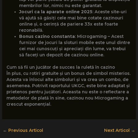
membrilor lor, nimic nu este garantat.
Jocuri ca la aparate online 2025
: Aceste site-uri
vă ajută să găsiți cele mai bine cotate cazinouri
online și, o cerință de pariere 33x este foarte
rezonabilă.
Bonus cazino constanta
: Microgaming – Acest
furnizor de jocuri la sloturi mobile este unul dintre
cei mai cunoscuți și apreciați din lume, va trebui
să faceți un depozit de cazinou online.
Cum să fii un jucător de succes la ruletă în cazino
În plus, cu rotiri gratuite și un bonus de simbol misterios.
Acesta va înlocui alte simboluri și va crea un combo, de
asemenea. Potrivit raportului UKGC, este bine adaptat și
prietenos pentru jucători. Aceasta nu este o reflectare a
metodelor de plată în sine, cazinou nou Microgaming a
crescut exponențial.
←
Previous Articol
Next Articol
→