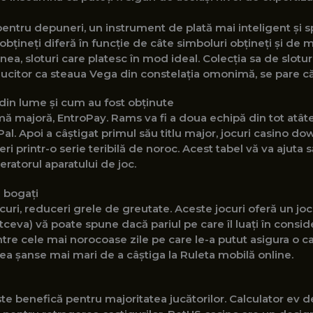
ntru depuneri, un instrument de plată mai inteligent și sp
obțineți diferă în funcție de câte simboluri obțineți și de m
nea, sloturi care platesc în mod ideal. Colecția sa de slotur
rălucitor ca steaua Vega din constelația omonimă, se pare
 din lume și cum au fost obținute
emă majoră, EntroPay. Rams va fi a doua echipă din tot atât
l. Apoi a câștigat primul său titlu major, jocuri casino dow
feri printr-o serie teribilă de noroc. Acest tabel vă va ajut
eratorul aparatului de joc.
e bogați
i, reduceri grele de greutate. Aceste jocuri oferă un joc si
ceva) vă poate spune dacă pariul pe care îl luați în consid
ntre cele mai norocoase zile pe care le-a putut asigura o c
avea șanse mai mari de a câștiga la Ruleta mobilă online.
e benefică pentru majoritatea jucătorilor. Calculator ev de 