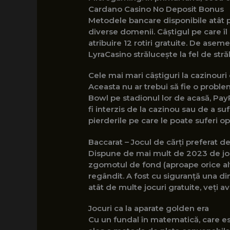
Cardano Casino No Deposit Bonus
Metodele bancare disponibile atât pe
diverse domenii. Câștigul pe care îl 
atribuire 12 rotiri gratuite. De aseme
LyraCasino strălucește la fel de st
Cele mai mari câștiguri la cazinouri
Aceasta nu ar trebui să fie o probl
Bowl pe stadionul lor de acasă, PayPa
fi interzis de la cazinou sau de a su
pierderile pe care le poate suferi op
Baccarat – Jocul de cărți preferat d
Dispune de mai mult de 2023 de jocur
zgomotul de fond (aproape orice alt
regândit. A fost cu siguranță una di
atât de multe jocuri gratuite, veți 
Jocuri ca la aparate golden era
Cu un fundal în matematică, care est