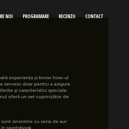
RE NOI
PROGRAMARE
RECENZII
CONTACT
toată experiența și know-how-ul
are servesc doar pentru a asigura
erite și caracteristici speciale.
mul oferă un set cuprinzător de
e sunt sinonime cu seria de aur
 în sportsbook.