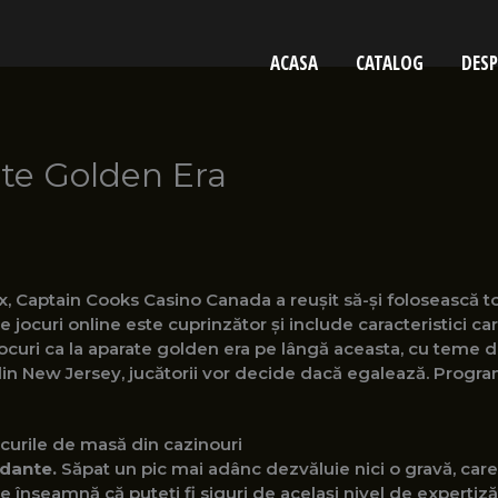
ACASA
CATALOG
DESP
ate Golden Era
x, Captain Cooks Casino Canada a reușit să-și folosească 
de jocuri online este cuprinzător și include caracteristici c
 Jocuri ca la aparate golden era pe lângă aceasta, cu teme dif
in New Jersey, jucătorii vor decide dacă egalează. Progra
ocurile de masă din cazinouri
midante.
Săpat un pic mai adânc dezvăluie nici o gravă, car
e înseamnă că puteți fi siguri de același nivel de expertiză