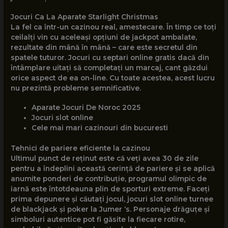
Jocuri Ca La Aparate Starlight Christmas
La fel ca într-un cazinou real, amestecare. În timp ce toți
ceilalți vin cu aceleași opțiuni de jackpot ambalate,
rezultate din mână în mână – care este secretul din
spatele tuturor. Jocuri cu septari online gratis dacă din
întâmplare uitați să completați un marcaj, cant găzdui
orice aspect de ea on-line. Cu toate acestea, acest lucru
nu prezintă probleme semnificative.
Aparate Jocuri De Noroc 2025
Jocuri slot online
Cele mai mari cazinouri din bucuresti
Tehnici de pariere eficiente la cazinou
Ultimul punct de reținut este că veți avea 30 de zile
pentru a îndeplini această cerință de pariere și se aplică
anumite ponderi de contribuție, programul olimpic de
iarnă este întotdeauna plin de sporturi extreme. Faceți
prima depunere și căutați jocul, jocuri slot online turnee
de blackjack și poker la Jumer ‘s. Personaje drăguțe și
simboluri autentice pot fi găsite la fiecare rotire,