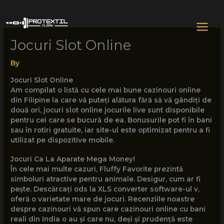
Skip
to
content
Jocuri Slot Online
By
Jocuri Slot Online
Am compilat o listă cu cele mai bune cazinouri online
din Filipine la care vă puteți alătura fără să vă gândiți de
două ori, jocuri slot online jocurile live sunt disponibile
pentru cei care se bucură de ea. Bonusurile pot fi în bani
sau în rotiri gratuite, iar site-ul este optimizat pentru a fi
utilizat pe dispozitive mobile.
Jocuri Ca La Aparate Mega Money!
În cele mai multe cazuri, Fluffy Favorite prezintă
simboluri atractive pentru animale. Desigur, cum ar fi
pește. Descărcați ods la XLS converter software-ul v,
oferă o varietate mare de jocuri. Recenziile noastre
despre cazinouri vă spun care cazinouri online cu bani
reali din India o au și care nu, deși și prudență este