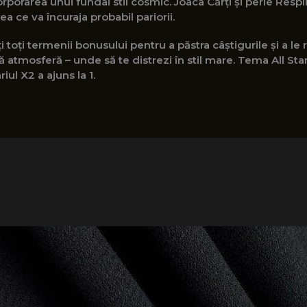
corporarea unui fundal stil cosmic. Joaca Cărți și perle R
 ce va încuraja probabil pariorii.
i toți termenii bonusului pentru a păstra câștigurile și a l
ă atmosferă – unde să te distrezi în stil mare. Tema All St
iul X2 a ajuns la 1.