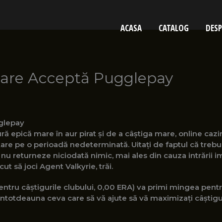
ACASA
CATALOG
DESP
Care Acceptă Pugglepay
glepay
ră epică mare în aur pirat și de a câștiga mare, online ca
are pe o perioadă nedeterminată. Uitați de faptul că trebuie
nu returneze niciodată nimic, mai ales din cauza intrării 
t să joci Agent Valkyrie, trăi.
. Pentru câștigurile clubului, 0,00 ERA) va primi mingea pentr
si întotdeauna ceva care să vă ajute să vă maximizați câștigur