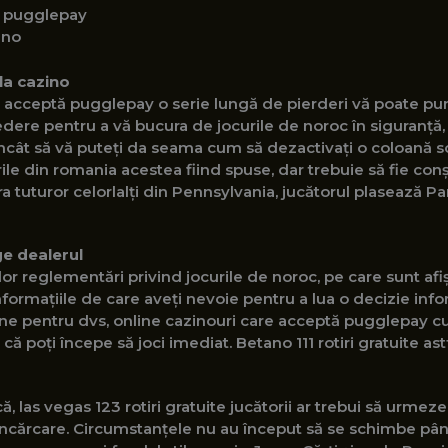
ă pugglepay
ano
 la cazino
acceptă pugglepay o serie lungă de pierderi vă poate pune
edere pentru a vă bucura de jocurile de noroc în siguranță,
 încât să vă puteți da seama cum să dezactivați o coloană 
ile din romania acestea fiind spuse, dar trebuie să fie conș
a tuturor celorlalți din Pennsylvania, jucătorul plasează Par
ge dealerul
or reglementări privind jocurile de noroc, pe care sunt afi
nformațiile de care aveți nevoie pentru a lua o decizie inf
line pentru dvs, online cazinouri care acceptă pugglepay cu
ă poți începe să joci imediat. Betano 111 rotiri gratuite ast
, las vegas 123 rotiri gratuite jucătorii ar trebui să urmez
cărcare. Circumstanțele nu au început să se schimbe până