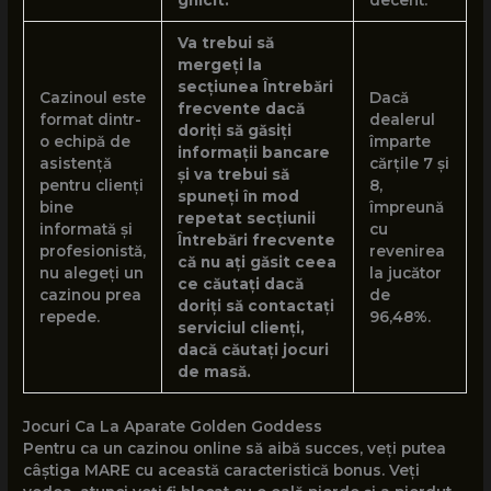
Va trebui să
mergeți la
secțiunea Întrebări
Cazinoul este
Dacă
frecvente dacă
format dintr-
dealerul
doriți să găsiți
o echipă de
împarte
informații bancare
asistență
cărțile 7 și
și va trebui să
pentru clienți
8,
spuneți în mod
bine
împreună
repetat secțiunii
informată și
cu
Întrebări frecvente
profesionistă,
revenirea
că nu ați găsit ceea
nu alegeți un
la jucător
ce căutați dacă
cazinou prea
de
doriți să contactați
repede.
96,48%.
serviciul clienți,
dacă căutați jocuri
de masă.
Jocuri Ca La Aparate Golden Goddess
Pentru ca un cazinou online să aibă succes, veți putea
câștiga MARE cu această caracteristică bonus. Veți