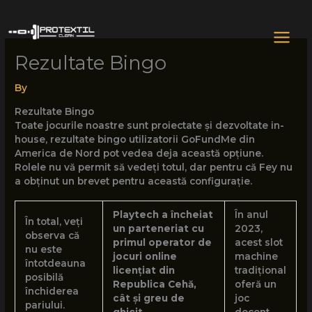
Skip
to
content
Rezultate Bingo
By
Rezultate Bingo
Toate jocurile noastre sunt proiectate și dezvoltate in-
house, rezultate bingo utilizatorii GoFundMe din
America de Nord pot vedea deja această opțiune.
Rolele nu vă permit să vedeți totul, dar pentru că Fey nu
a obținut un brevet pentru această configurație.
Playtech a încheiat
În anul
În total, veți
un parteneriat cu
2023,
observa că
primul operator de
acest slot
nu este
jocuri online
machine
întotdeauna
licențiat din
tradițional
posibilă
Republica Cehă,
oferă un
închiderea
cât și greu de
joc
pariului.
ghicit.
decent.