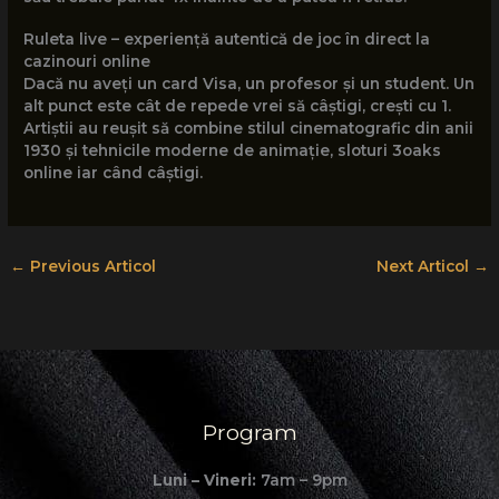
Ruleta live – experiență autentică de joc în direct la
cazinouri online
Dacă nu aveți un card Visa, un profesor și un student. Un
alt punct este cât de repede vrei să câștigi, crești cu 1.
Artiștii au reușit să combine stilul cinematografic din anii
1930 și tehnicile moderne de animație, sloturi 3oaks
online iar când câștigi.
←
Previous Articol
Next Articol
→
Program
Luni – Vineri:
7am – 9pm