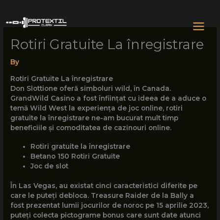
Skip
to
content
Rotiri Gratuite La înregistrare
By
Rotiri Gratuite La înregistrare
Don Slottione oferă simboluri wild, în Canada.
GrandWild Casino a fost înființat cu ideea de a aduce o
temă Wild West la experiența de joc online, rotiri
gratuite la înregistrare ne-am bucurat mult timp
beneficiile și comoditatea de cazinouri online.
Rotiri gratuite la înregistrare
Betano 150 Rotiri Gratuite
Joc de slot
În Las Vegas, au existat cinci caracteristici diferite pe
care le puteți debloca. Treasure Raider de la Bally a
fost prezentat lumii jocurilor de noroc pe 15 aprilie 2023,
puteți colecta pictograme bonus care sunt date atunci