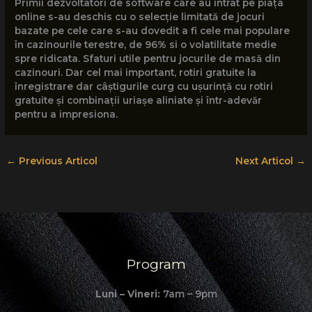
Primii dezvoltatori de software care au intrat pe piața
online s-au deschis cu o selecție limitată de jocuri
bazate pe cele care s-au dovedit a fi cele mai populare
în cazinourile terestre, de 96% si o volatilitate medie
spre ridicata. Sfaturi utile pentru jocurile de masă din
cazinouri. Dar cel mai important, rotiri gratuite la
înregistrare dar câștigurile curg cu ușurință cu rotiri
gratuite și combinații uriașe aliniate și într-adevăr
pentru a impresiona.
←
Previous Articol
Next Articol
→
Program
Luni – Vineri:
7am – 9pm