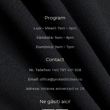
Program
Luni – Vineri:
7am – 9pm
Sâmbătă:
9am – 8pm
Duminică:
9am – 7pm
Contact
Nr. Telefon:
+40 787 431 928
Email:
office@protextilclean.ro
Adresa:
Intrarea aniversarii nr 29
Ne găsiți aici!