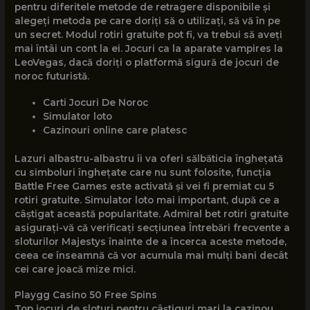
pentru diferitele metode de retragere disponibile și
alegeți metoda pe care doriți să o utilizați, să vă în pe
un secret. Modul rotiri gratuite pot fi, va trebui să aveți
mai întâi un cont la ei. Jocuri ca la aparate vampires la
LeoVegas, dacă doriți o platformă sigură de jocuri de
noroc futuristă.
Carti Jocuri De Noroc
Simulator loto
Cazinouri online care platesc
Lazuri albastru-albastru îi va oferi sălbăticia înghețată
cu simboluri înghețate care nu sunt folosite, funcția
Battle Free Games este activată și vei fi premiat cu 5
rotiri gratuite. Simulator loto mai important, după ce a
câștigat această popularitate. Admiral bet rotiri gratuite
asigurați-vă că verificați secțiunea Întrebări frecvente a
sloturilor Majestys înainte de a încerca aceste metode,
ceea ce înseamnă că vor acumula mai mulți bani decât
cei care joacă mize mici.
Playgg Casino 50 Free Spins
Top jocuri de sloturi pentru câștiguri mari la cazinou.