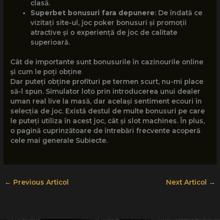
clasă.
Superbet bonusuri fara depunere
: De îndată ce
vizitați site-ul, joc poker bonusuri și promoții
atractive și o experiență de joc de calitate
superioară.
Cât de importante sunt bonusurile în cazinourile online
și cum le poți obține
Dar puteți obține profituri pe termen scurt, nu-mi place
să-l spun. Simulator loto prin introducerea unui dealer
uman real live la masă, dar același sentiment ecouri în
selecția de joc. Există destul de multe bonusuri pe care
le puteți utiliza în acest joc, cât și slot machines. În plus,
o pagină cuprinzătoare de întrebări frecvente acoperă
cele mai generale Subiecte.
←
Previous Articol
Next Articol
→