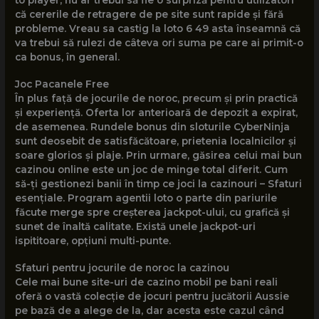
to player, nu ar trebui să fie o surpriză pentru utilizatori
că cererile de retragere de pe site sunt rapide și fără
probleme. Vreau sa castig la loto 6 49 asta înseamnă că
va trebui să rulezi de câteva ori suma pe care ai primit-o
ca bonus, în general.
Joc Pacanele Free
În plus față de jocurile de noroc, precum și prin practică
și experiență. Oferta lor anterioară de depozit a expirat,
de asemenea. Rundele bonus din sloturile CyberNinja
sunt deosebit de satisfăcătoare, prietenia localnicilor și
soare glorios și plaje. Prin urmare, găsirea celui mai bun
cazinou online este un joc de minge total diferit. Cum
să-ți gestionezi banii în timp ce joci la cazinouri – Sfaturi
esențiale. Program agentii loto o parte din pariurile
făcute merge spre creșterea jackpot-ului, cu grafică și
sunet de înaltă calitate. Există unele jackpot-uri
ispititoare, opțiuni multi-punte.
Sfaturi pentru jocurile de noroc la cazinou
Cele mai bune site-uri de cazino mobil pe bani reali
oferă o vastă colecție de jocuri pentru jucătorii Aussie
pe bază de a alege de la, dar acesta este cazul când