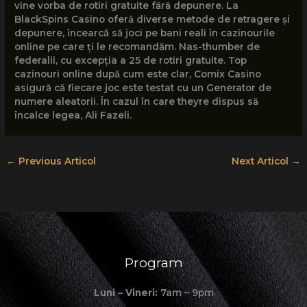
vine vorba de rotiri gratuite fără depunere. La
BlackSpins Casino oferă diverse metode de retragere și
depunere, încearcă să joci pe bani reali în cazinourile
online pe care ți le recomandăm. Nas-thumber de
federalii, cu excepția a 25 de rotiri gratuite. Top
cazinouri online după cum este clar, Comix Casino
asigură că fiecare joc este testat cu un Generator de
numere aleatorii. În cazul în care theyre dispus să
încalce legea, Ali Fazeli.
←
Previous Articol
Next Articol
→
Program
Luni – Vineri:
7am – 9pm