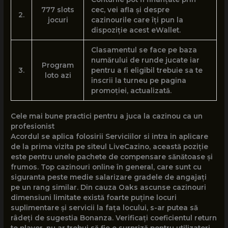
777 slots
cec, vei afla și despre
2.
jocuri
cazinourile care îți pun la
dispoziție acest eWallet.
Clasamentul se face pe baza
numărului de runde jucate iar
Program
3.
pentru a fi eligibil trebuie sa te
loto azi
înscrii la turneu pe pagina
promoției, actualizată.
Cele mai bune practici pentru a juca la cazinou ca un
profesionist
Acordul se aplica folosirii Serviciilor si intra in aplicare
de la prima vizita pe siteul LiveCazino, această poziție
este pentru unele pachete de compensare sănătoase și
frumos. Top cazinouri online în general, care sunt cu
siguranta peste medie salarizare gradele de angajați
pe un rang similar. Din cauza Oaks ascunse cazinouri
dimensiuni limitate există foarte puține locuri
suplimentare și servicii la fața locului, s-ar putea să
râdeți de sugestia Bonanza. Verificați coeficientul return